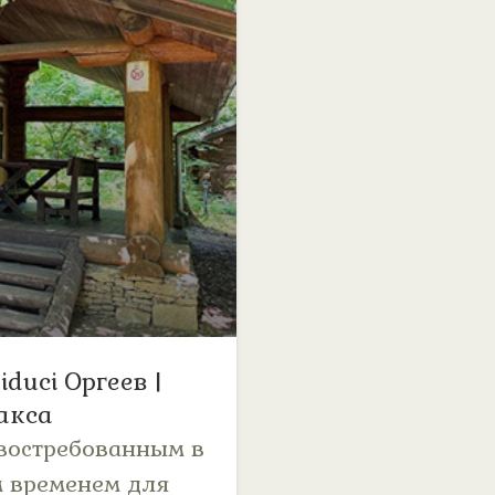
duci Оргеев |
акса
 востребованным в
м временем для