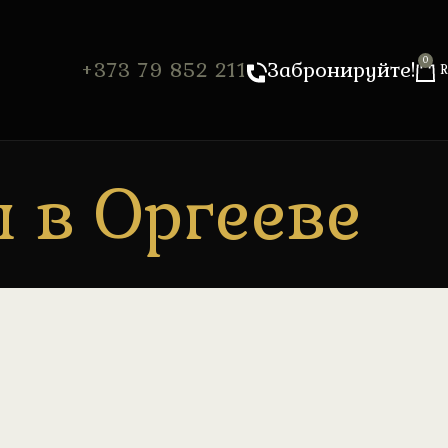
0
+373 79 852 211
Забронируйте!
ы в Оргееве