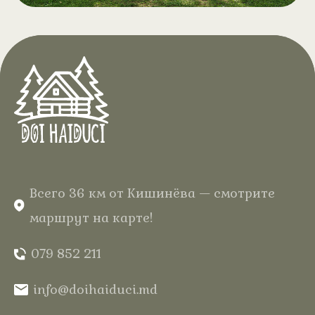
Чан на дровах с
.
аэромассажем
В отеле «Дой Хайдуки» в сердце
Кодр вас ждёт полный отдых
среди леса, в вашем домике из
натурального дерева с тёплой
водой и нежными пузырьками для
незабываемых впечатлений.
Всего 36 км от Кишинёва — смотрите
маршрут на карте!
079 852 211
info@doihaiduci.md