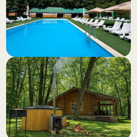
Прогулки верхом для отдыха или
конные экскурсии по спокойному
лесу — подлинный опыт на
природе.
Бассейн
.
Бассейны для взрослых и детей,
чистая вода и просторная зона
отдыха с напитками и закусками.
Открытие в апреле 2026 года.