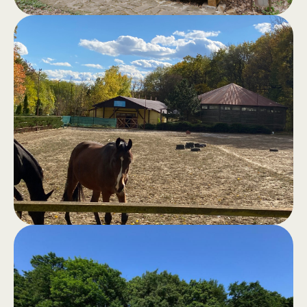
Сауна в лесу
.
Классическая сауна, хамам,
открытый джакузи, бассейн и зона
для барбекю — всё для отличного
настроения и полного комфорта.
Прогулки
.
верхом