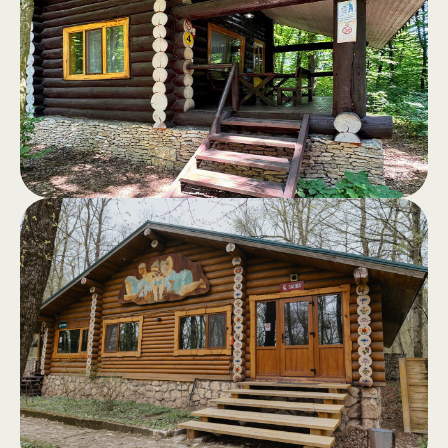
Домики
.
Комфортабельные деревянные
домики с террасой и панорамным
видом на лес — идеальное
убежище от городской спешки.