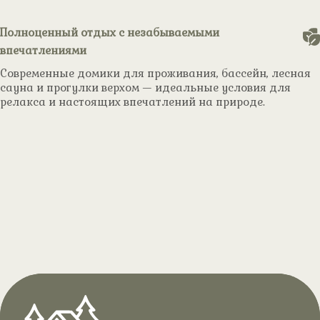
Полноценный отдых с незабываемыми
впечатлениями
Современные домики для проживания, бассейн, лесная
сауна и прогулки верхом — идеальные условия для
релакса и настоящих впечатлений на природе.
Домики
.
Сауна в лесу
Прогулки
.
Комфортабельные деревянные
.
Бассейн
верхом
домики с террасой и панорамным
.
Чан на дровах с
Классическая сауна, хамам,
видом на лес — идеальное
открытый джакузи, бассейн и зона
.
убежище от городской спешки.
аэромассажем
для барбекю — всё для отличного
Прогулки верхом для отдыха или
настроения и полного комфорта.
Бассейны для взрослых и детей,