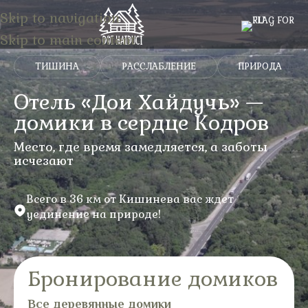
Skip to navigation
Skip to main content
ТИШИНА
РАССЛАБЛЕНИЕ
ПРИРОДА
Отель «Дои Хайдучь» —
домики в сердце Кодров
Место, где время замедляется, а заботы
исчезают
Всего в 36 км от Кишинева вас ждет
уединение на природе!
Бронирование домиков
Все деревянные домики