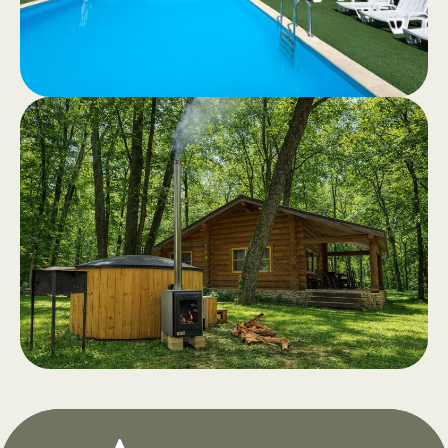
природе.
Бассейн
.
Бассейны для взрослых и детей,
чистая вода и просторная зона
отдыха с напитками и закусками.
Открытие в апреле 2026 года.
Чан на дровах с
.
аэромассажем