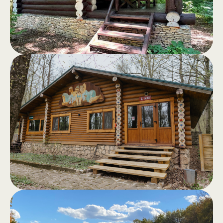
Домики
.
Комфортабельные деревянные
домики с террасой и панорамным
видом на лес — идеальное
убежище от городской спешки.
Сауна в лесу