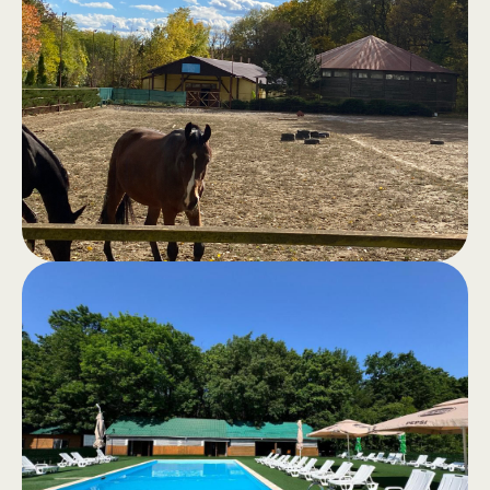
.
Классическая сауна, хамам,
открытый джакузи, бассейн и зона
для барбекю — всё для отличного
настроения и полного комфорта.
Прогулки
.
верхом
Прогулки верхом для отдыха или
конные экскурсии по спокойному
лесу — подлинный опыт на