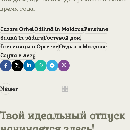
время года.
Cazare Orhei
Odihnă în Moldova
Pensiune
Saună în pădure
Гостевой дом
Гостиницы в Оргееве
Отдых в Молдове
Сауна в лесу
Newer
Твой идеальный отпуск
начинается здесь!