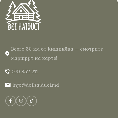
В отеле «Дой Хайдуки» в сердце
Кодр вас ждёт полный отдых
среди леса, в вашем домике из
натурального дерева с тёплой
водой и нежными пузырьками для
незабываемых впечатлений.
Всего 36 км от Кишинёва — смотрите
маршрут на карте!
079 852 211
info@doihaiduci.md