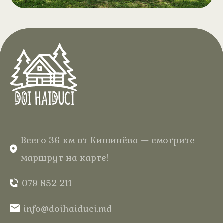
Чан на дровах с
.
аэромассажем
В отеле «Дой Хайдуки» в сердце
Кодр вас ждёт полный отдых
среди леса, в вашем домике из
натурального дерева с тёплой
водой и нежными пузырьками для
незабываемых впечатлений.
Всего 36 км от Кишинёва — смотрите
маршрут на карте!
079 852 211
info@doihaiduci.md