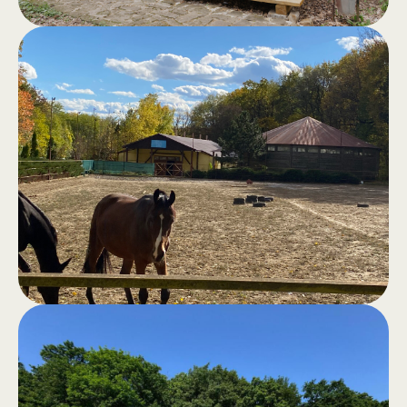
Сауна в лесу
.
Классическая сауна, хамам,
открытый джакузи, бассейн и зона
для барбекю — всё для отличного
настроения и полного комфорта.
Прогулки
.
верхом