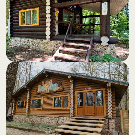
Домики
.
Комфортабельные деревянные
домики с террасой и панорамным
видом на лес — идеальное
убежище от городской спешки.