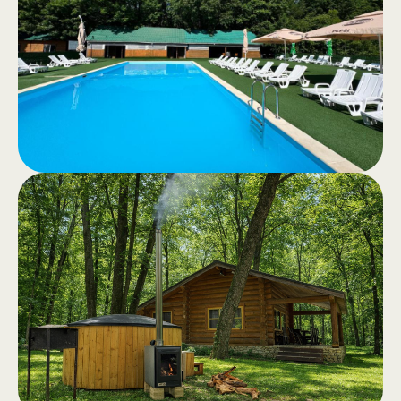
Прогулки верхом для отдыха или
конные экскурсии по спокойному
лесу — подлинный опыт на
природе.
Бассейн
.
Бассейны для взрослых и детей,
чистая вода и просторная зона
отдыха с напитками и закусками.
Открытие в апреле 2026 года.