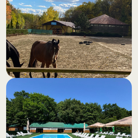
Сауна в лесу
.
Классическая сауна, хамам,
открытый джакузи, бассейн и зона
для барбекю — всё для отличного
настроения и полного комфорта.
Прогулки
.
верхом
Прогулки верхом для отдыха или
конные экскурсии по спокойному
лесу — подлинный опыт на