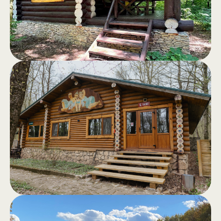
Домики
.
Комфортабельные деревянные
домики с террасой и панорамным
видом на лес — идеальное
убежище от городской спешки.