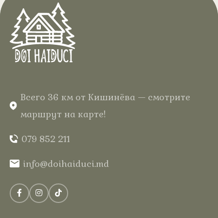
.
аэромассажем
В отеле «Дой Хайдуки» в сердце
Кодр вас ждёт полный отдых
среди леса, в вашем домике из
натурального дерева с тёплой
водой и нежными пузырьками для
незабываемых впечатлений.
Всего 36 км от Кишинёва — смотрите
маршрут на карте!
079 852 211
info@doihaiduci.md