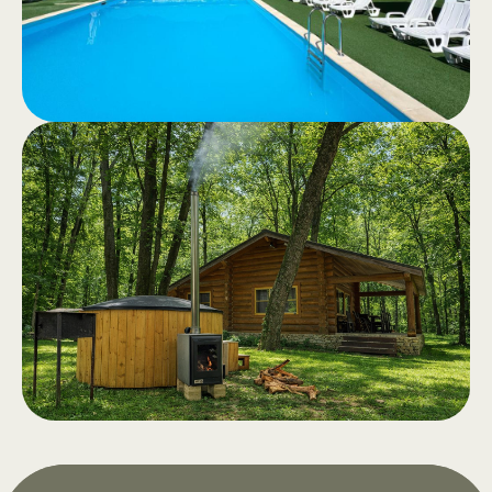
природе.
Бассейн
.
Бассейны для взрослых и детей,
чистая вода и просторная зона
отдыха с напитками и закусками.
Открытие в апреле 2026 года.
Чан на дровах с