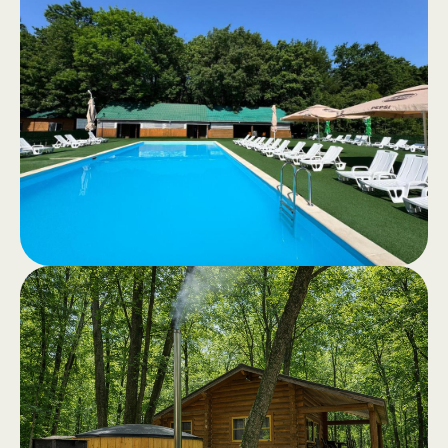
Прогулки
.
верхом
Прогулки верхом для отдыха или
конные экскурсии по спокойному
лесу — подлинный опыт на
природе.
Бассейн
.
Бассейны для взрослых и детей,
чистая вода и просторная зона
отдыха с напитками и закусками.