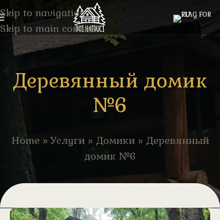
Skip to navigation
Skip to main content
Деревянный домик
№6
Home
»
Услуги
»
Домики
»
Деревянный
домик №6