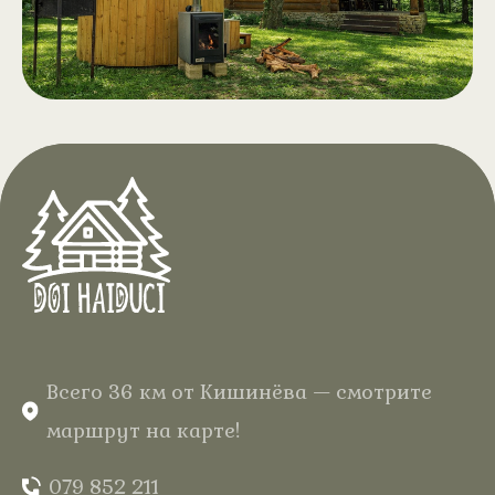
Открытие в апреле 2026 года.
Чан на дровах с
.
аэромассажем
В отеле «Дой Хайдуки» в сердце
Кодр вас ждёт полный отдых
среди леса, в вашем домике из
натурального дерева с тёплой
водой и нежными пузырьками для
незабываемых впечатлений.
Всего 36 км от Кишинёва — смотрите
маршрут на карте!
079 852 211