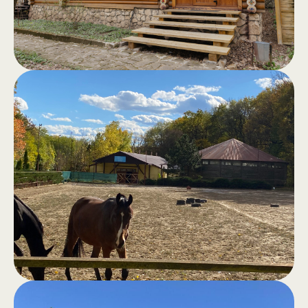
видом на лес — идеальное
убежище от городской спешки.
Сауна в лесу
.
Классическая сауна, хамам,
открытый джакузи, бассейн и зона
для барбекю — всё для отличного
настроения и полного комфорта.