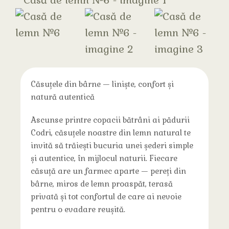
Căsuțele din bârne — liniște, confort și
natură autentică
Ascunse printre copacii bătrâni ai pădurii
Codri, căsuțele noastre din lemn natural te
invită să trăiești bucuria unei șederi simple
și autentice, în mijlocul naturii. Fiecare
căsuță are un farmec aparte — pereți din
bârne, miros de lemn proaspăt, terasă
privată și tot confortul de care ai nevoie
pentru o evadare reușită.