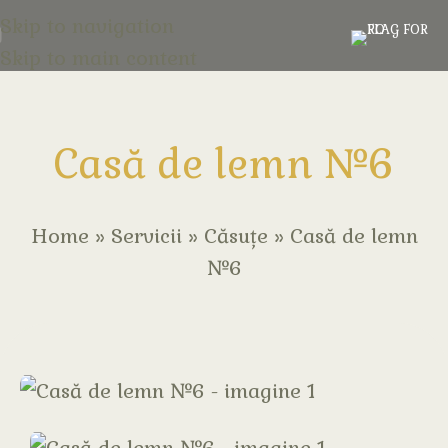
Skip to navigation
Skip to main content
Casă de lemn №6
Home
»
Servicii
»
Căsuțe
»
Casă de lemn
№6