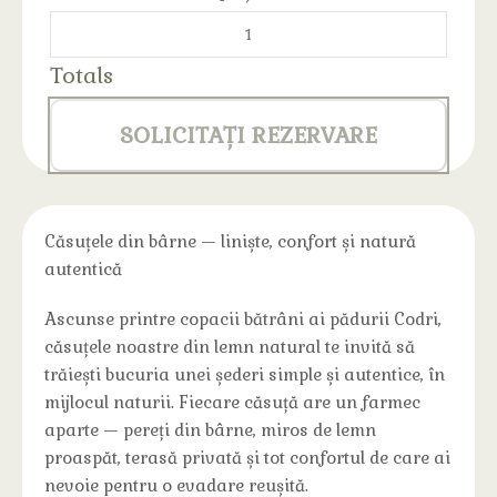
Totals
SOLICITAȚI REZERVARE
Căsuțele din bârne — liniște, confort și natură
autentică
Ascunse printre copacii bătrâni ai pădurii Codri,
căsuțele noastre din lemn natural te invită să
trăiești bucuria unei șederi simple și autentice, în
mijlocul naturii. Fiecare căsuță are un farmec
aparte — pereți din bârne, miros de lemn
proaspăt, terasă privată și tot confortul de care ai
nevoie pentru o evadare reușită.