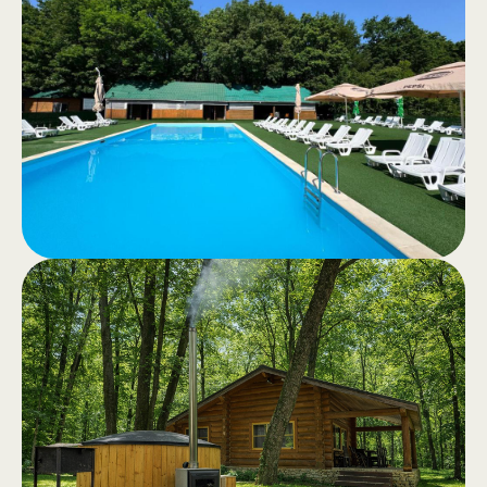
.
călare
Călărie de agrement sau excursii
călare prin pădurea liniștită – o
experiență autentică în natură.
Piscină
.
Piscine pentru adulți și copii, apă
limpede și zonă generoasă de
relaxare cu băuturi și gustări.
Deschidere Aprilie 2026