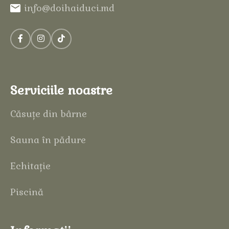
info@doihaiduci.md
Serviciile noastre
Căsuțe din bârne
Sauna în pădure
Echitație
Piscină