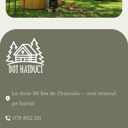
Ciubăr pe lemne cu
.
aeromasaj
La Hotelul Doi Haiduci, în inima
Codrilor, te așteaptă relaxare
completă în mijlocul pădurii, în
căsuța ta din lemn natural, cu apă
caldă și bule fine pentru o experiență
de neuitat.
La doar 36 km de Chișinău – vezi traseul
pe hartă!
079 852 211