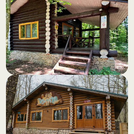
Căsuțe
.
Căsuțe din bârne, complet utilate, cu
terasă și vedere spre pădure –
refugiu perfect departe de agitația
orașului.