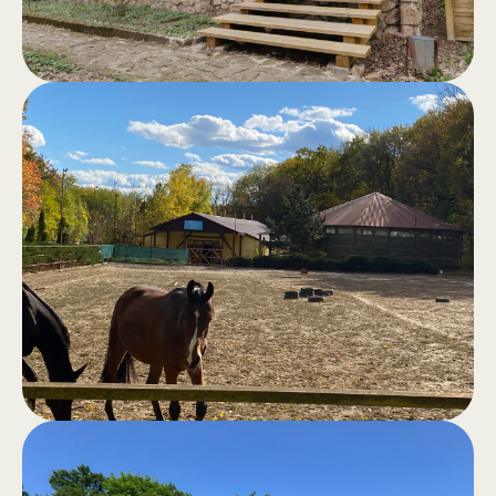
Saună în
.
pădure
Saună clasică, hamam, jacuzzi în aer
liber, piscină și zonă de grătar pentru
momente de voie bună și confort
total.
Plimbări