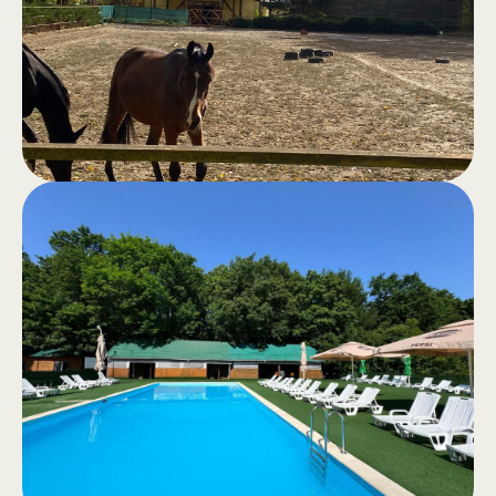
открытый джакузи, бассейн и зона
для барбекю — всё для отличного
настроения и полного комфорта.
Прогулки
.
верхом
Прогулки верхом для отдыха или
конные экскурсии по спокойному
лесу — подлинный опыт на
природе.