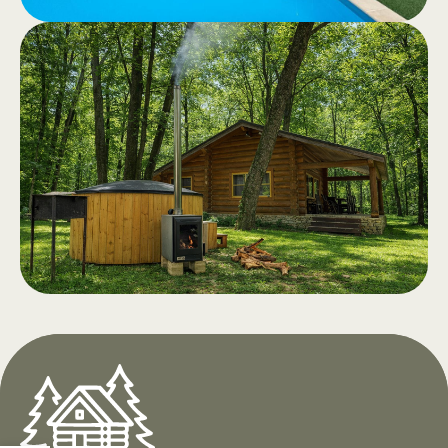
Бассейн
.
Бассейны для взрослых и детей,
чистая вода и просторная зона
отдыха с напитками и закусками.
Открытие в апреле 2026 года.
Чан на дровах с
.
аэромассажем
В отеле «Дой Хайдуки» в сердце