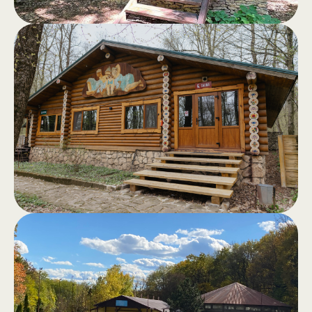
Домики
.
Комфортабельные деревянные
домики с террасой и панорамным
видом на лес — идеальное
убежище от городской спешки.
Сауна в лесу
.
Классическая сауна, хамам,