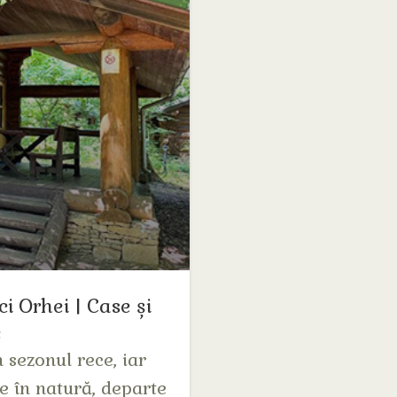
 Orhei | Case și
e
 sezonul rece, iar
e în natură, departe