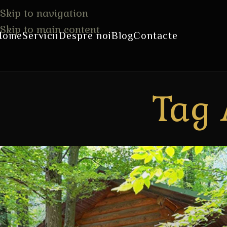
Skip to navigation
Skip to main content
Home
Servicii
Despre noi
Blog
Contacte
Tag 