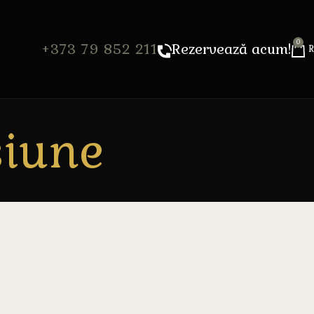
0
+373 79 852 211
Rezervează acum!
siune