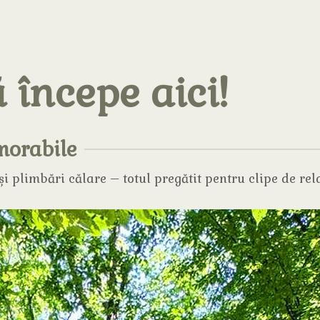
 începe aici!
morabile
i plimbări călare – totul pregătit pentru clipe de rela