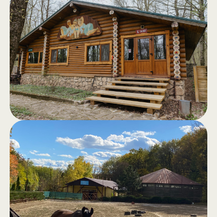
Căsuțe
.
Căsuțe din bârne, complet utilate, cu
terasă și vedere spre pădure –
refugiu perfect departe de agitația
orașului.
Saună în
.
pădure
Saună clasică, hamam, jacuzzi în aer
liber, piscină și zonă de grătar pentru
momente de voie bună și confort