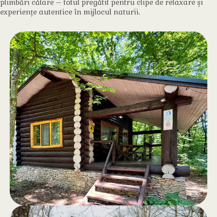
plimbări călare – totul pregătit pentru clipe de relaxare și
experiențe autentice în mijlocul naturii.