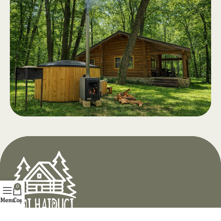
Piscină
.
Piscine pentru adulți și copii, apă
limpede și zonă generoasă de
relaxare cu băuturi și gustări.
Deschidere Aprilie 2026
Ciubăr pe lemne cu
.
aeromasaj
La Hotelul Doi Haiduci, în inima
0
Codrilor, te așteaptă relaxare
Menu
Coș
completă în mijlocul pădurii, în
căsuța ta din lemn natural, cu apă