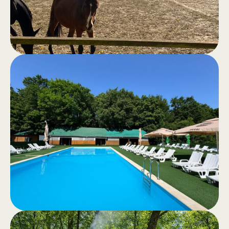
total.
Plimbări
.
călare
Călărie de agrement sau excursii
călare prin pădurea liniștită – o
experiență autentică în natură.