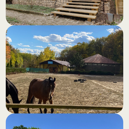
orașului.
Saună în
.
pădure
Saună clasică, hamam, jacuzzi în aer
liber, piscină și zonă de grătar pentru
momente de voie bună și confort
total.
Plimbări