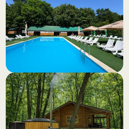
.
călare
Călărie de agrement sau excursii
călare prin pădurea liniștită – o
experiență autentică în natură.
Piscină
.
Piscine pentru adulți și copii, apă
limpede și zonă generoasă de
relaxare cu băuturi și gustări.
Deschidere Aprilie 2026