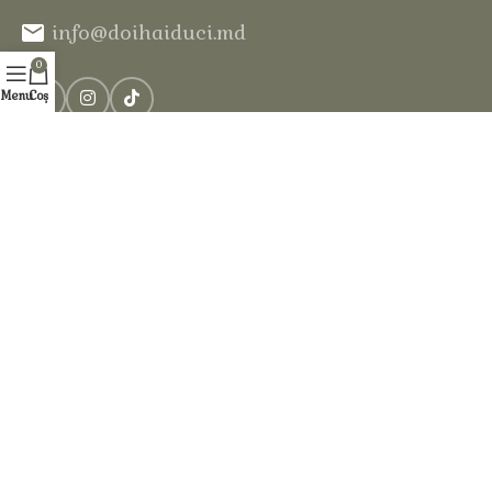
info@doihaiduci.md
0
Menu
Coș
Serviciile noastre
Căsuțe din bârne
Sauna în pădure
Echitație
Piscină