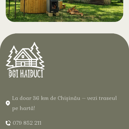
Ciubăr pe lemne cu
.
aeromasaj
La Hotelul Doi Haiduci, în inima
Codrilor, te așteaptă relaxare
completă în mijlocul pădurii, în
căsuța ta din lemn natural, cu apă
caldă și bule fine pentru o experiență
de neuitat.
La doar 36 km de Chișinău – vezi traseul
pe hartă!
079 852 211