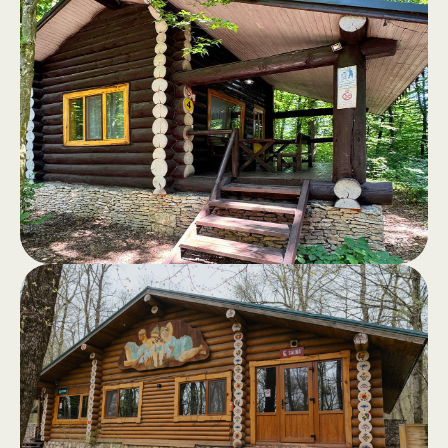
Căsuțe
.
Căsuțe din bârne, complet utilate, cu
terasă și vedere spre pădure –
refugiu perfect departe de agitația